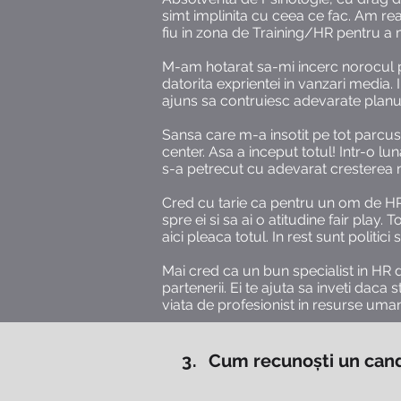
simt implinita cu ceea ce fac. Am rea
fiu in zona de Training/HR pentru a m
M-am hotarat sa-mi incerc norocul p
datorita exprientei in vanzari media
ajuns sa contruiesc adevarate planuri
Sansa care m-a insotit pe tot parcusl 
center. Asa a inceput totul! Intr-o l
s-a petrecut cu adevarat cresterea 
Cred cu tarie ca pentru un om de HR b
spre ei si sa ai o atitudine fair play.
aici pleaca totul. In rest sunt politic
Mai cred ca un bun specialist in HR de
partenerii. Ei te ajuta sa inveti daca 
viata de profesionist in resurse uma
3.
Cum recunoști un candi