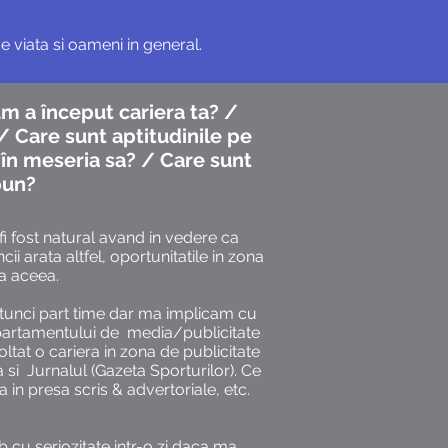
 viata si oameni in general.
um a început cariera ta? /
 / Care sunt aptitudinile pe
 în meseria sa? / Care sunt
bun?
i fost natural avand in vedere ca
 arata altfel, oportunitatile in zona
a aceea.
tunci part time dar ma implicam cu
epartamentului de media/publicitate
oltat o cariera in zona de publicitate
 si Jurnalul (Gazeta Sporturilor). Ce
in presa scris & advertoriale, etc.
 cu seriozitate intr-o zi daca ma