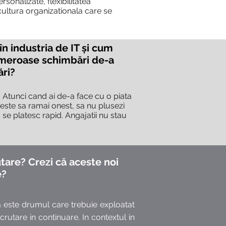
rsonalizate, flexibilitatea
ultura organizationala care se
în industria de IT și cum
umeroase schimbări de-a
ări?
 Atunci cand ai de-a face cu o piata
t este sa ramai onest, sa nu plusezi
se platesc rapid. Angajatii nu stau
utare? Crezi că aceste noi
e?
 este drumul care trebuie exploatat
rutare in continuare. In contextul in