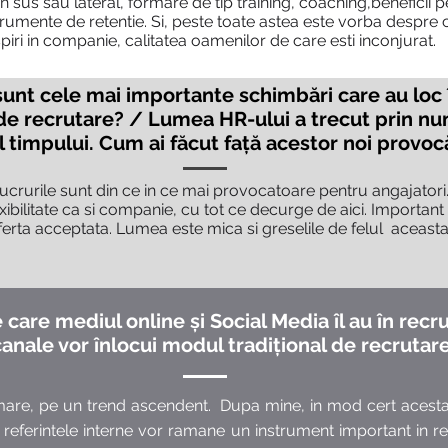
n sus sau lateral, formare de tip training, coaching,beneficii pe
umente de retentie. Si, peste toate astea este vorba despre c
piri in companie, calitatea oamenilor de care esti inconjurat.
 sunt cele mai importante schimbări care au loc 
 de recrutare? / Lumea HR-ului a trecut prin n
l timpului. Cum ai făcut față acestor noi provoc
rurile sunt din ce in ce mai provocatoare pentru angajatori.
exibilitate ca si companie, cu tot ce decurge de aici. Importan
erta acceptata. Lumea este mica si greselile de felul aceasta 
 care mediul online și Social Media îl au în recr
canale vor înlocui modul tradițional de recrutar
mare, pe un trend ascendent. Dupa mine, in mod cert acesta
referintele interne vor ramane un instrument important in rec