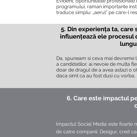
Evident, oportunitatile profesionale i
programului, raman importante instr
traduce simplu: „aerul” pe care-l res
5. Din experiența ta, care
influențează ele procesul
lungu
Da, spuneam si ceva mai devreme luc
a candidatilor, ai nevoie de multa fl
doar de dragul de a avea astazi o of
daca simt ca au fost dusi cu vorba.
6. Care este impactul pe
Impactul Social Media este foarte 
de catre companii. Desigur, cred ca 