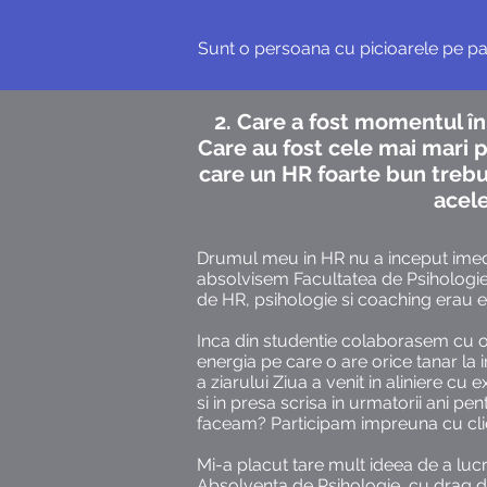
Sunt o persoana cu picioarele pe pa
2. Care a fost momentul în
Care au fost cele mai mari p
care un HR foarte bun trebui
acele
Drumul meu in HR nu a inceput imedia
absolvisem Facultatea de Psihologie. 
de HR, psihologie si coaching erau 
Inca din studentie colaborasem cu o
energia pe care o are orice tanar l
a ziarului Ziua a venit in aliniere cu
si in presa scrisa in urmatorii ani p
faceam? Participam impreuna cu clien
Mi-a placut tare mult ideea de a lucr
Absolventa de Psihologie, cu drag de