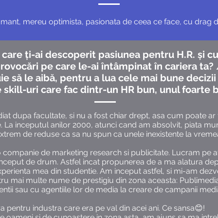
mant, mereu optimista, pasionata de ceea ce face, cu drag de
 care ți-ai descoperit pasiunea pentru H.R. și c
rovocări pe care le-ai întâmpinat în cariera ta?
e să le aibă, pentru a lua cele mai bune decizii
 skill-uri care fac dintr-un HR bun, unul foarte 
t dupa facultate, si nu a fost chiar drept, asa cum poate ar f
La inceputul anilor 2000, atunci cand am absolvit, piata muncii
extrem de reduse ca sa nu spun ca unele inexistente la vreme
 companie de marketing research si publicitate. Lucram pe a
a inceput de drum. Astfel incat propunerea de a ma alatura d
 experienta mea din studentie. Am inceput astfel, si mi-am dezv
entru mai multe nume de prestigiu din zona aceasta: Publimedia
tii sau cu agentiile lor de media la creare de campanii media 
a pentru industra care era pe val din acei ani. Ce sansa😊!
 oameni si de cunoastere in zona asta, am ajuns sa ma intreb