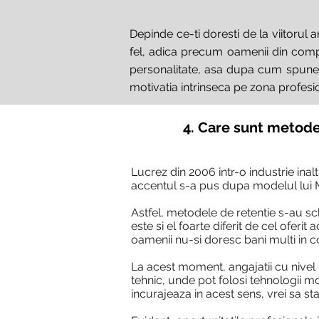
Depinde ce-ti doresti de la viitorul 
fel, adica precum oamenii din compa
personalitate, asa dupa cum spuneam
motivatia intrinseca pe zona profesio
4. Care sunt metode
Lucrez din 2006 intr-o industrie ina
accentul s-a pus dupa modelul lui
Astfel, metodele de retentie s-au sch
este si el foarte diferit de cel ofer
oamenii nu-si doresc bani multi in c
La acest moment, angajatii cu nivel
tehnic, unde pot folosi tehnologii m
incurajeaza in acest sens, vrei sa st