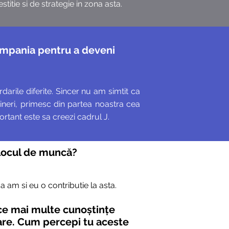
titie si de strategie in zona asta.
compania pentru a deveni
darile diferite. Sincer nu am simtit ca
 tineri, primesc din partea noastra cea
ortant este sa creezi cadrul J.
a locul de muncă?
a am si eu o contributie la asta.
 ce mai multe cunoștințe
tare. Cum percepi tu aceste