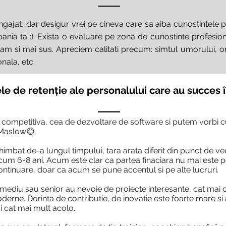
angajat, dar desigur vrei pe cineva care sa aiba cunostintele p
nia ta :). Exista o evaluare pe zona de cunostinte profesiona
 si mai sus. Apreciem calitati precum: simtul umorului, on
nala, etc.
le de retenție ale personalului care au succes 
lt competitiva, cea de dezvoltare de software si putem vorbi 
 Maslow😊
imbat de-a lungul timpului, tara arata diferit din punct de ved
it acum 6-8 ani. Acum este clar ca partea finaciara nu mai este
ontinuare, doar ca acum se pune accentul si pe alte lucruri.
 mediu sau senior au nevoie de proiecte interesante, cat ma
oderne. Dorinta de contributie, de inovatie este foarte mare s
ai cat mai mult acolo.