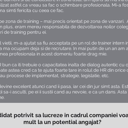
lizat astfel ca vreau sa fac o schimbare profesionala. Mi-a fo
a simti fericita cu ceea ce fac.
e zona de training – mai precis orientat pe zona de vanzari.
. In plus, eram mereu responsabila de dezvoltarea noilor cole
 de training pentru ei.
vietii, m-a ajutat sa fiu acceptata pe un rol de trainer intern 
una ma ocupam deja si de recrutare. In mai putin de un an am a
mea profesionala in acest domeniu foarte drag mie.
un ca iti trebuie o capacitatea inalta de dialog autentic cu o
 Toate astea cred ca te ajuta foarte tare in rolul de HR din oric
i sau procese de implementat, strategie, legislatie, etc.
vine excelent atunci cand ii pasa, iar cei din jur simt asta. E
stii sa-i asculti, pe ei ii sustii cand au nevoie, e ca un dans. A
ne.
dat potrivit sa lucreze in cadrul companiei voa
mult la un potential angajat?