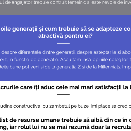
l de angajator trebuie contruit temeinic si este nevoie de inves
noile generații și cum trebuie să se adapteze 
atractivă pentru ei?
espre diferentele dintre generatii, despre asteptarile si abor
rit, in functie de generatie. Ascultam insa opiniile colegilor
e bune pot veni si de la generatia Z si de la Millennials. Imp
ucrurile care îți aduc cele mai mari satisfacții l
titudine constructiva, cu zambetul pe buze. Imi place sa cred c
alist de resurse umane trebuie să aibă din ce în
g, iar rolul lui nu se mai rezumă doar la recru