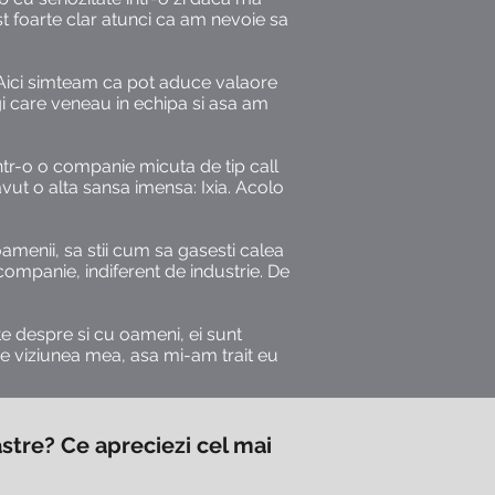
st foarte clar atunci ca am nevoie sa
 Aici simteam ca pot aduce valaore
gi care veneau in echipa si asa am
intr-o o companie micuta de tip call
vut o alta sansa imensa: Ixia. Acolo
amenii, sa stii cum sa gasesti calea
e companie, indiferent de industrie. De
ste despre si cu oameni, ei sunt
sta e viziunea mea, asa mi-am trait eu
stre? Ce apreciezi cel mai