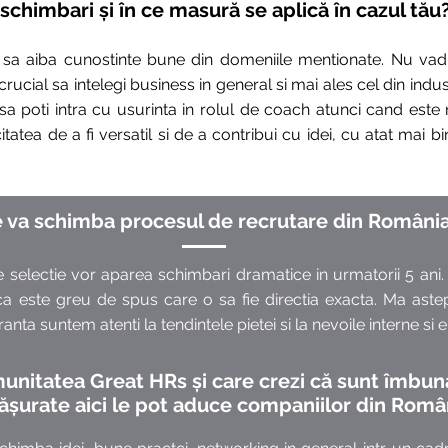
schimbari și în ce masură se aplică în cazul tău
 sa aiba cunostinte bune din domeniile mentionate. Nu vad c
crucial sa intelegi business in general si mai ales cel din indust
sa poti intra cu usurinta in rolul de coach atunci cand este
tatea de a fi versatil si de a contribui cu idei, cu atat mai 
 va schimba procesul de recrutare din România 
e selectie vor aparea schimbari dramatice in urmatorii 5 ani
ca este greu de spus care o sa fie directia exacta. Ma aste
uranta suntem atenti la tendintele pietei si la nevoile interne si
munitatea Great HRs și care crezi că sunt îmbunăt
ășurate aici le pot aduce companiilor din Româ