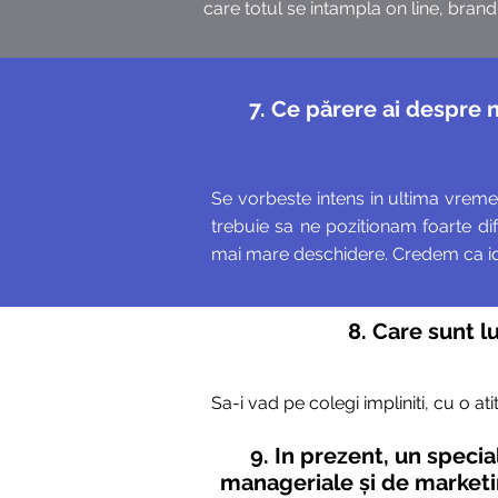
care totul se intampla on line, brandu
7. Ce părere ai despre 
Se vorbeste intens in ultima vreme d
trebuie sa ne pozitionam foarte dife
mai mare deschidere. Credem ca ideil
8. Care sunt l
Sa-i vad pe colegi impliniti, cu o a
9. In prezent, un speci
manageriale și de marketin