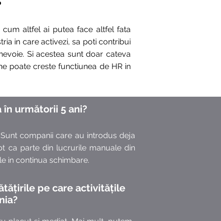
?
um altfel ai putea face altfel fata
ria in care activezi, sa poti contribui
 nevoie. Si acestea sunt doar cateva
bine poate creste functiunea de HR in
în următorii 5 ani?
. Sunt companii care au introdus deja
pt ca parte din lucrurile manuale din
 ele in continua schimbare.
ățirile pe care activitățile
nia?