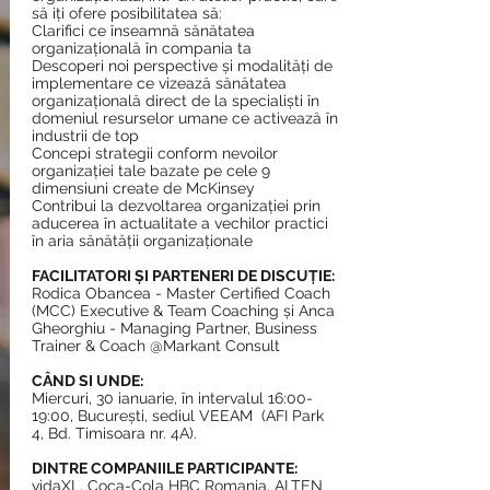
să iți ofere posibilitatea să: ​
Clarifici ce înseamnă sănătatea
organizațională în compania ta
Descoperi noi perspective și modalități de
implementare ce vizează sănătatea
organizațională direct de la specialiști în
domeniul resurselor umane ce activează în
industrii de top
Concepi strategii conform nevoilor
organizației tale bazate pe cele 9
dimensiuni create de McKinsey
Contribui la dezvoltarea organizației prin
aducerea în actualitate a vechilor practici
în aria sănătății organizaționale
FACILITATORI ȘI PARTENERI DE DISCUȚIE:
Rodica Obancea - Master Certified Coach
(MCC) Executive & Team Coaching și Anca
Gheorghiu - Managing Partner, Business
Trainer & Coach @Markant Consult
CÂND SI UNDE:
Miercuri, 30 ianuarie, în intervalul 16:00-
19:00, București, sediul VEEAM ​ (AFI Park
4, Bd. Timisoara nr. 4A).
DINTRE COMPANIILE PARTICIPANTE:
vidaXL, Coca-Cola HBC Romania, ALTEN