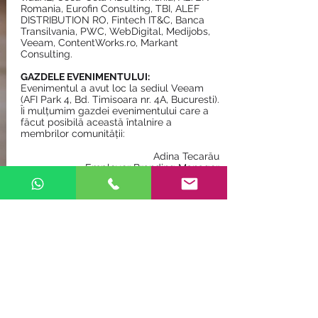
Romania, Eurofin Consulting, TBI, ALEF
DISTRIBUTION RO, Fintech IT&C, Banca
Transilvania, PWC, WebDigital, Medijobs,
Veeam, ContentWorks.ro, Markant
Consulting.
GAZDELE EVENIMENTULUI:
Evenimentul a avut loc la sediul Veeam
(AFI Park 4, Bd. Timisoara nr. 4A, Bucuresti).
Îi mulțumim gazdei evenimentului care a
făcut posibilă această întalnire a
membrilor comunității:​
Adina Tecarău
Employer Branding Manager
@Veeam Software
Miercuri,
30 ianuarie