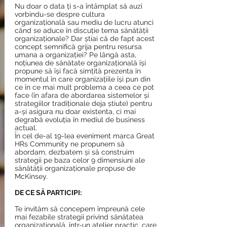
Nu doar o data ți s-a întâmplat să auzi
vorbindu-se despre cultura
organizațională sau mediu de lucru atunci
când se aduce în discuție tema sănătății
organizaționale? Dar știai că de fapt acest
concept semnifică grija pentru resursa
umana a organizației? Pe lângă asta,
noțiunea de sănătate organizațională își
propune să își facă simțită prezenta în
momentul în care organizațiile își pun din
ce în ce mai mult problema a ceea ce pot
face (în afara de abordarea sistemelor și
strategiilor tradiționale deja știute) pentru
a-și asigura nu doar existenta, ci mai
degrabă evoluția în mediul de business
actual.
În cel de-al 19-lea eveniment marca Great
HRs Community ne propunem să
abordam, dezbatem și să construim
strategii pe baza celor 9 dimensiuni ale
sănătății organizaționale propuse de
McKinsey.
DE CE SĂ PARTICIPI:
Te invităm să concepem împreună cele
mai fezabile strategii privind sănătatea
organizațională, într-un atelier practic, care