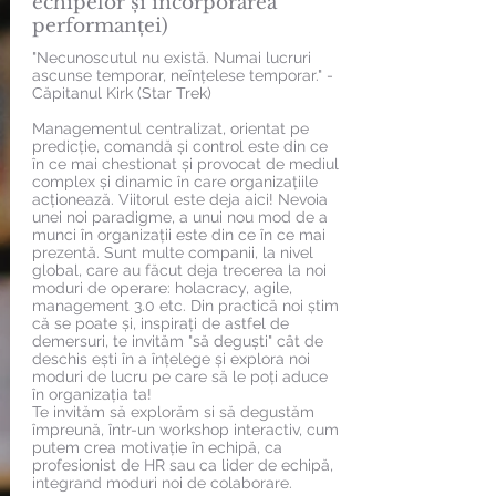
echipelor și incorporarea
performanței)
"Necunoscutul nu există. Numai lucruri
ascunse temporar, neînțelese temporar." -
Căpitanul Kirk (Star Trek)
Managementul centralizat, orientat pe
predicție, comandă și control este din ce
în ce mai chestionat și provocat de mediul
complex și dinamic în care organizațiile
acționează. Viitorul este deja aici! Nevoia
unei noi paradigme, a unui nou mod de a
munci în organizații este din ce în ce mai
prezentă. Sunt multe companii, la nivel
global, care au făcut deja trecerea la noi
moduri de operare: holacracy, agile,
management 3.0 etc. Din practică noi știm
că se poate și, inspirați de astfel de
demersuri, te invităm "să deguști" cât de
deschis ești în a înțelege și explora noi
moduri de lucru pe care să le poți aduce
în organizația ta!
Te invităm să explorăm si să degustăm
împreună, într-un workshop interactiv, cum
putem crea motivație în echipă, ca
profesionist de HR sau ca lider de echipă,
integrand moduri noi de colaborare.