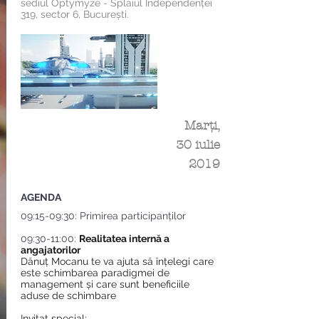
sediul Optymyze - Splaiul Independenței
319, sector 6, București.
Marți,
30 iulie
2019
AGENDA
09:15-09:30: Primirea participanților
09:30-11:00:
Realitatea internă a
angajatorilor
Dănuț Mocanu te va ajuta să înțelegi care
este schimbarea paradigmei de
management și care sunt beneficiile
aduse de schimbare
Invitat special: