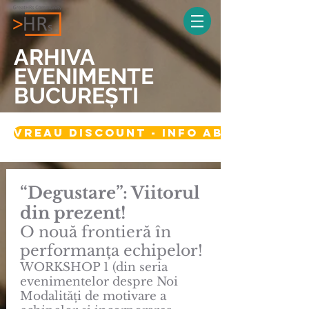
ARHIVA
EVENIMENTE
BUCUREȘTI
vreau discount - info abonament 
“Degustare”: Viitorul
din prezent!
O nouă frontieră în
performanța echipelor!
WORKSHOP 1 (din seria
evenimentelor despre Noi
Modalități de motivare a