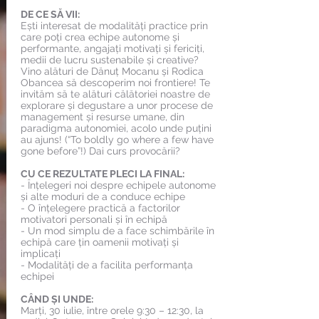
DE CE SĂ VII:
Ești interesat de modalități practice prin
care poți crea echipe autonome și
performante, angajați motivați și fericiți,
medii de lucru sustenabile și creative?
Vino alături de Dănuț Mocanu și Rodica
Obancea să descoperim noi frontiere! Te
invităm să te alături călătoriei noastre de
explorare și degustare a unor procese de
management și resurse umane, din
paradigma autonomiei, acolo unde puțini
au ajuns! (“To boldly go where a few have
gone before”!) Dai curs provocării?
CU CE REZULTATE PLECI LA FINAL:
- Înțelegeri noi despre echipele autonome
și alte moduri de a conduce echipe
- O înțelegere practică a factorilor
motivatori personali și în echipă
- Un mod simplu de a face schimbările în
echipă care țin oamenii motivați și
implicați
- Modalități de a facilita performanța
echipei
CÂND ȘI UNDE:
Marți, 30 iulie, între orele 9:30 – 12:30, la