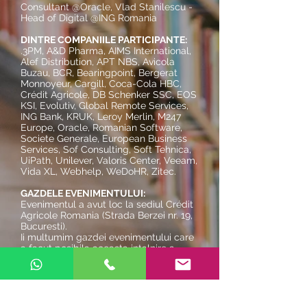
Consultant @Oracle, Vlad Stanilescu -
Head of Digital @ING​ Romania
DINTRE COMPANIILE PARTICIPANTE:
.3PM, A&D Pharma, AIMS International,
Alef Distribution, APT NBS, Avicola
Buzau, BCR, Bearingpoint, Bergerat
Monnoyeur, Cargill, Coca-Cola HBC,
Crédit Agricole, DB Schenker SSC, EOS
KSI, Evolutiv, Global Remote Services,
ING Bank, KRUK, Leroy Merlin, M247
Europe, Oracle, Romanian Software,
Societe Generale, European Business
Services, Sof Consulting, Soft Tehnica,
UiPath, Unilever, Valoris Center, Veeam,
Vida XL, Webhelp, WeDoHR, Zitec.
GAZDELE EVENIMENTULUI:
Evenimentul a avut loc la sediul Crédit
Agricole Romania (Strada Berzei nr. 19,
Bucuresti).
Ii multumim gazdei evenimentului care
a facut posibila aceasta intalnire a
membrilor comunitatii:​
Carmen Lazar Monmarché
Head of PR & Communications
@Crédit Agricole Romania