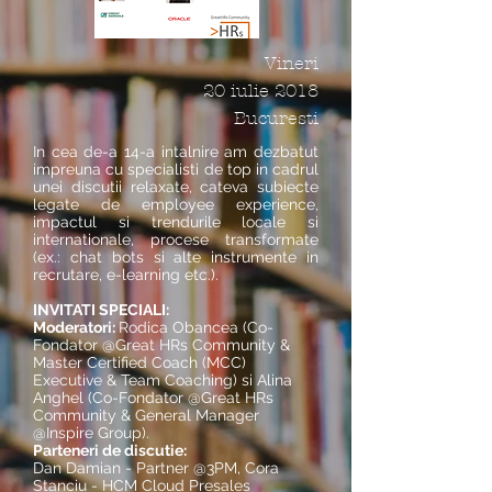
Vineri
20 iulie 2018
Bucuresti
In cea de-a 14-a intalnire am dezbatut
impreuna cu specialisti de top in cadrul
unei discutii relaxate, cateva subiecte
legate de employee experience,
impactul si trendurile locale si
internationale, procese transformate
(ex.: chat bots si alte instrumente in
recrutare, e-learning etc.).
INVITATI SPECIALI:
Moderatori:
Rodica Obancea (Co-
Fondator @Great HRs Community &
Master Certified Coach (MCC)
Executive & Team Coaching) si Alina
Anghel (Co-Fondator @Great HRs
Community & General Manager
@Inspire Group).
Parteneri de discutie:
Dan Damian - Partner @3PM, Cora
Stanciu - HCM Cloud Presales