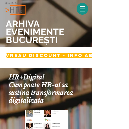
ARHIVA
EVENIMENTE
BUCUREȘTI
vreau discount - info abonament 
​HR+Digital
Cum poate HR-ul sa
sustina transformarea
digitalizata