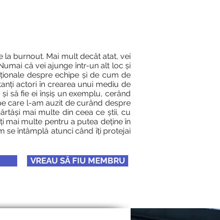
 la burnout. Mai mult decât atat, vei
Numai că vei ajunge într-un alt loc și
vaționale despre echipe și de cum de
tanți actori în crearea unui mediu de
și să fie ei înșiș un exemplu, cerând
t pe care l-am auzit de curând despre
părtăși mai multe din ceea ce știi, cu
veți mai multe pentru a putea deține în
se întâmplă atunci când îți protejai
VREAU SĂ FIU MEMBRU