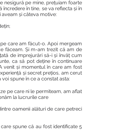
 de nesigură pe mine, prețuiam foarte
ncredere în tine, se va reflecta și în
Și aveam și câteva motive:
ețin;
ă pe care am făcut-o. Apoi mergeam
ce făceam. Și m-am trezit că am de
ată de imprejurări să-i și învăț cum
unte, ca să pot deține în continuare
 A venit și momentul în care am fost
xperiență și secret prețios, am cerut
 voi spune în ce a constat asta:
uze pe care ni le permiteam, am aflat
onăm la lucrurile care
intre oamenii alături de care petreci
 care spune că au fost identificate 5