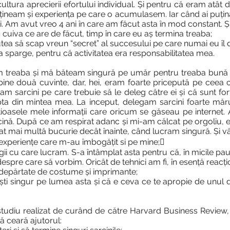
cultura aprecierii efortului individual. Și pentru că eram atât
ețineam și experiența pe care o acumulasem. Iar când ai puțină î
ți. Am avut vreo 4 ani în care am făcut asta în mod constant. 
cuiva ce are de făcut, timp în care eu aș termina treaba;
ea să scap vreun “secret” al succesului pe care numai eu îl d
va sparge, pentru că activitatea era responsabilitatea mea.
am treaba și mă băteam singură pe umăr pentru treaba bun
ine două cuvinte, dar, hei, eram foarte pricepută pe ceea 
 sarcini pe care trebuie să le deleg către ei și că sunt forț
upta din mintea mea. La inceput, delegam sarcini foarte măr
rețioasele mele informații care oricum se găseau pe internet.
cină. După ce am respirat adanc și mi-am călcat pe orgoliu, e
at mai multă bucurie decât înainte, când lucram singură. Și vă
i experiențe care m-au îmbogățit si pe mine;
ii cu care lucram. S-a întâmplat asta pentru că, în micile pa
re care să vorbim. Oricât de tehnici am fi, în esență reacți
 îndepărtate de costume și imprimante;
 ești singur pe lumea asta și că e ceva ce te apropie de unul d
n studiu realizat de curând de către Harvard Business Review,
ă ceară ajutorul: