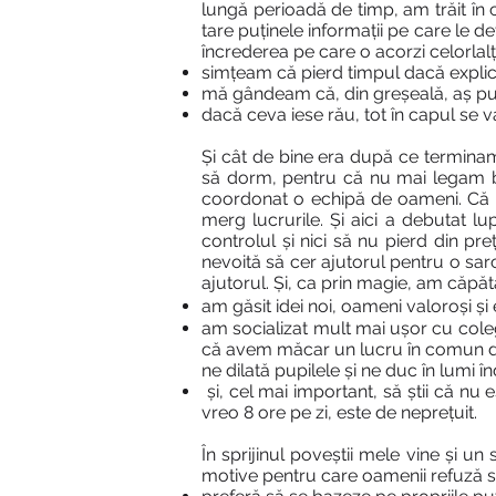
lungă perioadă de timp, am trăit în 
tare puținele informații pe care le d
încrederea pe care o acorzi celorlal
simțeam că pierd timpul dacă explic 
mă gândeam că, din greșeală, aș put
dacă ceva iese rău, tot în capul se 
Și cât de bine era după ce termin
să dorm, pentru că nu mai legam b
coordonat o echipă de oameni. Că am
merg lucrurile. Și aici a debutat l
controlul și nici să nu pierd din p
nevoită să cer ajutorul pentru o sar
ajutorul. Și, ca prin magie, am căpăt
BACK TO WORK
am găsit idei noi, oameni valoroși ș
am socializat mult mai ușor cu coleg
că avem măcar un lucru în comun desp
ne dilată pupilele și ne duc în lumi
și, cel mai important, să știi că nu
vreo 8 ore pe zi, este de neprețuit.
În sprijinul poveștii mele vine și u
motive pentru care oamenii refuză s