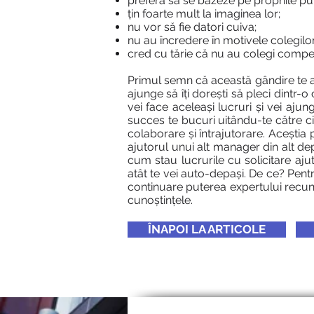
preferă să se bazeze pe propriile pute
țin foarte mult la imaginea lor;
nu vor să fie datori cuiva;
nu au încredere în motivele colegilor
cred cu tărie că nu au colegi compet
Primul semn că această gândire te af
ajunge să îți dorești să pleci dintr-
vei face aceleași lucruri și vei aj
succes te bucuri uitându-te către ci
colaborare și întrajutorare. Aceștia
ajutorul unui alt manager din alt de
cum stau lucrurile cu solicitare ajut
atât te vei auto-depași. De ce? Pentru
continuare puterea expertului recun
cunoștințele.
ÎNAPOI LA ARTICOLE