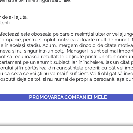
ri și să termine singuri sarcinile;
 de a-i ajuta;
enți.
ectează este oboseala pe care o resimți și ulterior vei ajunge
o companie, pentru simplul motiv că ai foarte mult de muncit. 
unge în același stadiu. Acum, mergem dincolo de citate moti
neva și nu singur într-un colț. Managerii sunt cei mai impor
 pot să recunoască rezultatele obținute printr-un efort comun 
partament pe un anumit subiect. Iar în încheiere, las un cita
orului și împărtășirea din cunoștințele proprii: cu cât vei îm
 că ceea ce vei ști nu va mai fi suficient. Vei fi obligat să în
oscută deja de toți și nu numai de propria persoană, așa cum 
PROMOVAREA COMPANIEI MELE