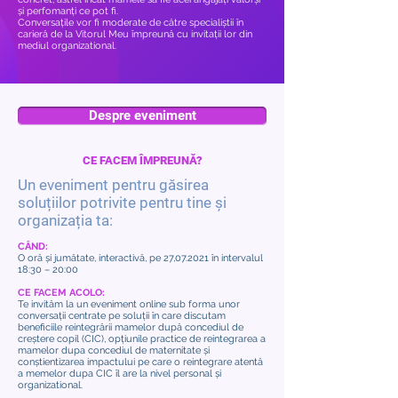
și perfomanți ce pot fi.
Conversațile vor fi moderate de către specialiștii în
carieră de la Vitorul Meu împreună cu invitații lor din
mediul organizational.
Despre eveniment
CE FACEM ÎMPREUNĂ?
Un eveniment pentru găsirea
soluțiilor potrivite pentru tine și
organizația ta:
CÂND:
O oră și jumătate, interactivă, pe 27,07.2021 în intervalul
18:30 – 20:00
CE FACEM ACOLO:
Te invităm la un eveniment online sub forma unor
conversații centrate pe soluții în care discutam
beneficiile reintegrării mamelor după concediul de
creștere copil (CIC), opțiunile practice de reintegrarea a
mamelor dupa concediul de maternitate și
conștientizarea impactului pe care o reintegrare atentă
a memelor dupa CIC îl are la nivel personal și
organizational.