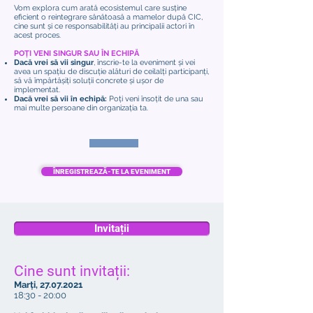
Vom explora cum arată ecosistemul care susține
eficient o reintegrare sănătoasă a mamelor după CIC,
cine sunt și ce responsabilități au principalii actori în
acest proces.
POȚI VENI SINGUR SAU ÎN ECHIPĂ
Dacă vrei să vii singur
, înscrie-te la eveniment și vei
avea un spațiu de discuție alături de ceilalți participanți,
să vă împărtășiți soluții concrete și ușor de
implementat.
Dacă vrei să vii în echipă:
Poți veni însoțit de una sau
mai multe persoane din organizația ta.
ÎNREGISTREAZĂ-TE LA EVENIMENT
Invitații
Cine sunt invitații:
Marți,
27.07.2021
18:30 - 20:00