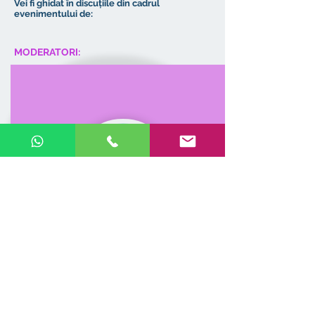
Vei fi ghidat în discuțiile din cadrul
evenimentului de:
MODERATORI:
Nicoleta Neghină
Coach carieră @
Viitorul Meu​