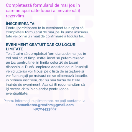
Completează formularul de mai jos în
care ne spui câte locuri ai nevoie să îți
rezervăm
ÎNSCRIEREA TA:
Pentru participarea ta la eveniment te rugăm să
completezi formularul de mai jos. În urma înscrierii
tale vei primi un mail de confirmare a locului tău.
EVENIMENT GRATUIT DAR CU LOCURI
LIMITATE
Te sfătuim să completezi formularul de mai jos în
cel mai scurt timp, astfel încât să putem rezerva
un loc pentru tine, în limita celor 25 de locuri
disponibile. După umplerea acestor locuri, înscrișii
veniți ulterior vor fi puși pe o listă de așteptare și
vor fi anunțați pe măsură ce se eliberează locurile,
în ordinea înscrierii, dar nu mai târziu de 2 zile
înainte de eveniment, Așa că îți recomandăm să
îți rezervi data în calendar pentru orice
eventualitate.
Pentru informații suplimentare, ne poți contacta la
comunitatea.greathrs@gmail.com
+40724433667