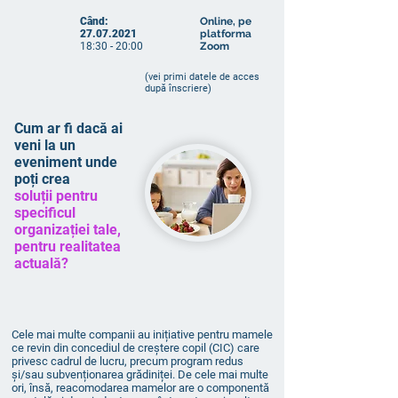
Când:
Online, pe
27.07.2021
platforma
18:30 - 20:00
Zoom
(vei primi datele de acces
după înscriere)
Cum ar fi dacă ai
veni la un
eveniment unde
poți crea
soluții pentru
specificul
organizației tale,
pentru realitatea
actuală?
Cele mai multe companii au inițiative pentru mamele
ce revin din concediul de creștere copil (CIC) care
privesc cadrul de lucru, precum program redus
și/sau subvenționarea grădiniței. De cele mai multe
ori, însă, reacomodarea mamelor are o componentă