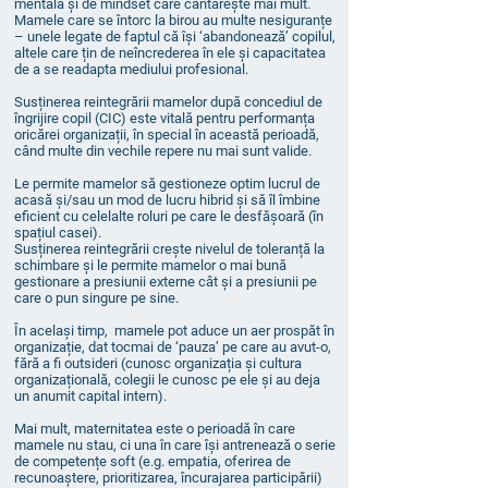
mentală și de mindset care cântarește mai mult.
Mamele care se întorc la birou au multe nesiguranțe
– unele legate de faptul că își ‘abandonează’ copilul,
altele care țin de neîncrederea în ele și capacitatea
de a se readapta mediului profesional.
Susținerea reintegrării mamelor după concediul de
îngrijire copil (CIC) este vitală pentru performanța
oricărei organizații, în special în această perioadă,
când multe din vechile repere nu mai sunt valide.
Le permite mamelor să gestioneze optim lucrul de
acasă și/sau un mod de lucru hibrid și să îl îmbine
eficient cu celelalte roluri pe care le desfășoară (în
spațiul casei).
Susținerea reintegrării crește nivelul de toleranță la
schimbare și le permite mamelor o mai bună
gestionare a presiunii externe cât și a presiunii pe
care o pun singure pe sine.
În același timp, mamele pot aduce un aer prospăt în
organizație, dat tocmai de ‘pauza’ pe care au avut-o,
fără a fi outsideri (cunosc organizația și cultura
organizațională, colegii le cunosc pe ele și au deja
un anumit capital intern).
Mai mult, maternitatea este o perioadă în care
mamele nu stau, ci una în care își antrenează o serie
de competențe soft (e.g. empatia, oferirea de
recunoaștere, prioritizarea, încurajarea participării)